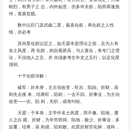
刚烈，有男子之 志，内外如意，但多夺夫权，陷而再逢煞
仲，孤寡贫贱。
数中以巨门及武曲二星，最喜化权，再化权之人性
情，亦必考
其何星化权以定之，如天梁本是理论之宿，且为人有
名士风度，再 化权，则自视甚高，与人寡合，有专门之理
论，不信他人之言。并 亦须参考生年支之五行，以定化星
强弱。
十干化权详解：
破军：於本身，主主动改变，旺吉，陷凶。於财，庙
则先去後 来，结果旺，陷则，一去不回。於事业，为主动
改变——吉。陷 则，失职，或有纠纷。
天梁：于本身，主学作名士风度，而不像。陷地，遭
人之白 眼。於财，为辛劳而得。陷地，极少。於事业，多
反覆，结果，庙 则成，陷则败。此星於财宫化禄，或科，