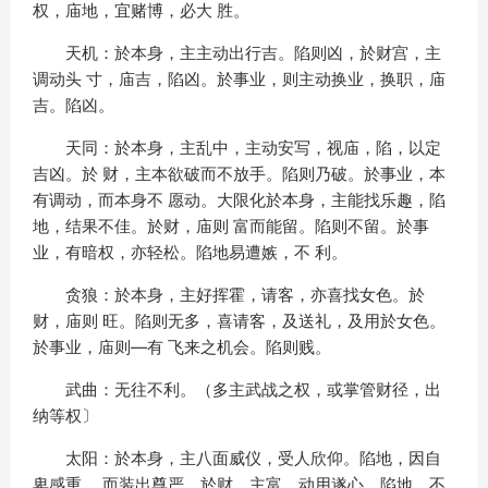
权，庙地，宜赌博，必大 胜。
天机：於本身，主主动出行吉。陷则凶，於财宫，主
调动头 寸，庙吉，陷凶。於事业，则主动换业，换职，庙
吉。陷凶。
天同：於本身，主乱中，主动安写，视庙，陷，以定
吉凶。於 财，主本欲破而不放手。陷则乃破。於事业，本
有调动，而本身不 愿动。大限化於本身，主能找乐趣，陷
地，结果不佳。於财，庙则 富而能留。陷则不留。於事
业，有暗权，亦轻松。陷地易遭嫉，不 利。
贪狼：於本身，主好挥霍，请客，亦喜找女色。於
财，庙则 旺。陷则无多，喜请客，及送礼，及用於女色。
於事业，庙则—有 飞来之机会。陷则贱。
武曲：无往不利。（多主武战之权，或掌管财径，出
纳等权〕
太阳：於本身，主八面威仪，受人欣仰。陷地，因自
卑感重， 而装出尊严。於财，主富，动用遂心。陷地，不