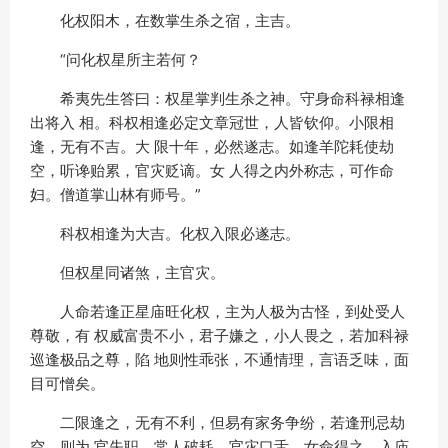
化权阳木，在数掌生杀之宿，主吉。
“问化权星所主若何？
希夷先生答曰：权星掌判生杀之神。守身命科禄相逢
出将入 相。科权相逢必定文章冠世，人皆钦仰。小限相
逢，无有不吉。大 限十年，必然遂志。如逢羊陀耗使劫
空，听谗贻累，官灾贬谪。女 人得之内外称志，可作命
妇。僧道掌山林有师号。”
科权相逢为大吉。化权入限必遂志。
但权星同诸煞，主官灾。
人命若逢正星庙旺化权，主为人极为古怪，到处受人
尊敬，有 权威富贵不小，君子嫌之，小人畏之，若加科禄
巡逢极品之尊，陷 地则性乖张，不通情理，言语乏味，面
目可憎矣。
二限逢之，无有不利，但易有家务争纷，若逢刑忌劫
空，则为 官失职，常人破耗，官灾口舌。女命得之，入庙