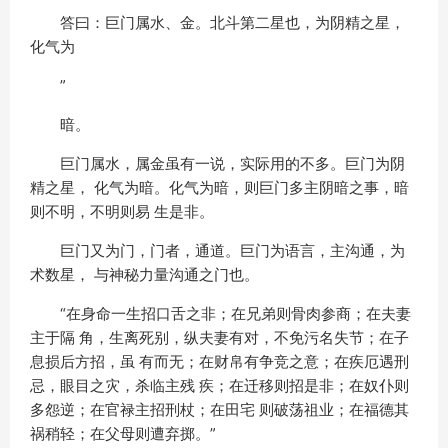
答曰：巨门属水、金。北斗第二星也，为阴精之星，
化气为
”
暗。
巨门属水，属金虽有一说，实际用的不多。巨门为阴
精之星， 化气为暗。化气为暗，则巨门多主阴暗之事，暗
则不明，不明则易 生是非。
巨门又为门，门者，通道。巨门为语言，主沟通，为
术数星， 与神秘力量沟通之门也。
“在身命一生招口舌之非；在兄弟则骨肉参商；在夫妻
主于隔 角，生离死别，纵夫妻有对，不免污名失节；在子
息损后方招，虽 有而无；在财帛有争竞之意；在疾厄遇刑
忌，眼目之灾，杀临主残 疾；在迁移则招是非；在奴仆则
多怨逆；在官禄主招刑杖；在田宅 则破荡祖业；在福德其
祸稍轻；在父母则遭弃掷。”