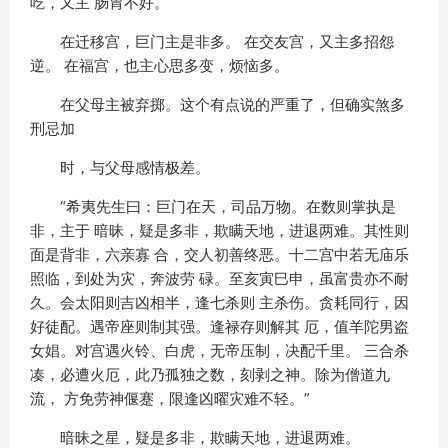
吃，又主 肠胃不好。
在迁移宫，巨门主是非多。 在交友宫，又主多招怨
逆。 在福宫，也主心思多变，烦恼多。
在父母主被弃掷。这个有点说的严重了，但确实煞多
刑忌加
时，与父母感情极差。
“希夷先生曰：巨门在天，司品万物。在数则掌执是
非，主于 暗昧，疑是多非，欺瞒天地，进退两难。其性则
面是背非，六亲寡 合，交人初善终恶。十二宫中若无庙乐
照临，到处为灾，奔波劳 碌。至亥寅巳申，虽富贵亦不耐
久。会太阳则吉凶相半，逢七杀则 主杀伤。贪耗同行，因
好徒配。遇帝座则制其强。逢禄存则解其 厄，值羊陀男盗
女娼。对宫遇火铃、白虎，无帝压制，决配千里。 三合杀
凑，必遭火厄，此乃孤独之数，刻剥之神。除为僧道九
流， 方免劳神偃蹇，限逢凶曜灾难不轻。”
暗昧之星，疑是多非，欺瞒天地，进退两难。