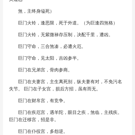
煞，主终身缢死）
巨门火铃，逢恶限，死于外道。（为巨逢四煞格）
巨门火铃，无紫微禄存压制，决配千里，遭凶。
巨门守命，三合煞凑，必遭火厄。
巨门守命，见太阳，吉凶参半。
巨门在兄弟宫，骨肉参商。
巨门在夫妻宫，主生离死别，纵夫妻有对，不免污名
失节。 巨门在子女宫，损后方招，虽有而无。
巨门在财帛宫，有竞争。
巨门在疾厄宫，遇羊陀，眼目之疾，煞临，主残疾。
巨门在迁移宫，招是非。
巨门在仆役宫，多怨逆。