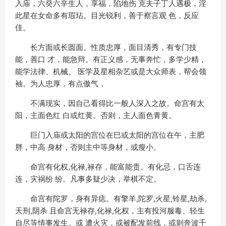
入庙，六癸六辛生人，享福，陷地伤 克夫子丁人遇极，淫
此星在女命多有瑕玷。目光锐利，善于察言观 色，反应
佳。
长方面或长圆面。性质忠厚，面目清秀，有专门技
能，善口 才，能急辩。有正义感，无事奔忙，多学少精，
能学法律、机械、 医学及星相杂艺或是大众师表，帮会领
袖。为人忠厚，有点傲气，
不满现实，因自己看得比一般人深入之故。命宫有太
阳，主面色红 白或红黄。否则，主人面色青黄。
巨门入庙或太阳的宫位在巳或太阳的宫位在午，主肥
胖，中高 身材，否则主中等身材，或瘦小。
命宫有化权,化禄,禄存，能富能贵。有化忌，口舌连
连，灾祸纷 纷。凡事多疑少决，举棋不定。
命宫有陀罗，身有异痣。有擎羊,陀罗,火星,铃星,劫杀,
天刑,阴杀 且命宫无禄存,化禄,化权，主有投河服毒、轻生
自尽等情事发生。或 遭火灾，或被配发前线，或则奔波千