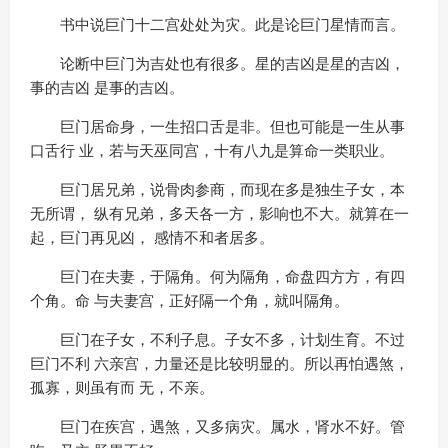
书中说巨门十二宫处处为灾。此是论巨门星情而言。
论断中巨门为吉处也有很多。星的吉凶是星的吉凶，
事的吉凶 是事的吉凶。
巨门居命身，一生招口舌是非。但也可能是一生从事
口舌行 业，若与天巫同宫，十有八九是算命一类职业。
巨门居兄弟，说骨肉参商，而现在多是独生子女，本
无所谓， 纵有兄弟，多天各一方，影响也不大。就算在一
起，巨门再见凶， 感情不和者居多。
巨门在夫妻，于隔角。何为隔角，命盘四方方，有四
个角。命 与夫妻宫，正好隔一个角，就叫隔角。
巨门在子女，不利子息。子女不多，计划生育。不过
巨门不利 六亲宫，力量还是比较明显的。所以再怕遇煞，
孤寡，则虽有而 无，不亲。
巨门在疾宫，遇煞，又多病灾。属水，肾水不好。管