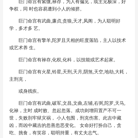
巨门命宫有紫微,禄存，为人有偏见，或主见极深，好
争权，同 时也容易遭到小人的倾挤。
巨门命宫有武曲,廉贞,贪狼,天才,凤阁，为人聪明好
学，多才多 艺。
巨门命宫有擎羊,陀罗且天相的旺度落陷，主人以技术
或艺术养 生。
巨门命宫有禄存,化权,化科，以技能或艺术起家。
巨门命宫有火星,铃星,天刑,天月,阴煞,天空,地劫,大耗，
主刑克，
或身残疾。
巨门命宫有武曲,破军,文昌,文曲,左辅,右弼,陀罗,天马,
化禄，主时 成时败、忽起忽落。成功则增田置产不可一
世，失败刖牢狱灾祸， 小人包围，刑克伤害。此吉中藏
凶，而凶中藏吉的忽善忽恶变化。 女命好打扮自己，贪
吃、挑食，有笑容，聪明持重，有丈夫志气。