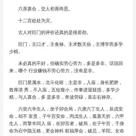
六亲寡合，交人初善终恶。
十二宫处处为灾。
古人对巨门的评价还真的是很差劲。
巨门，主口才，主食禄。主术数天份，主博学而多学
少精。
未必真的不好，但确实劳心劳力，多是多非。话说回
来，哪个 行业赚钱不劳心劳力，没有是非。
巨门星属水，北斗化暗，主是非，入庙，身长肥胖，
敦厚清 秀，不入庙，五短瘦小，作事进退疑惑，多学少
精，与人寡合，多 是多非，奔波劳碌，喜左右禄存。
六癸六辛生人，坐子卯合局，六庚六丁生人，辰戌安
命，却不 富贵，子午宫安命，丙戊生人，孤寡夭折，六甲
生人，而擎羊同入 庙，在卯宫者，破局，在子午宫，于身
命为石中隐玉格，更会禄科 权福厚会，破忌，羊陀。女命