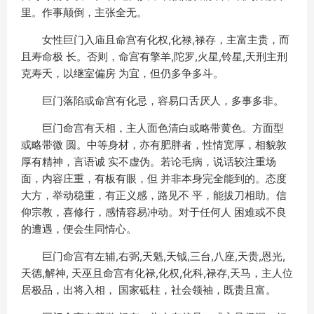
里。作事颠倒，主张全无。
女性巨门入庙且命宫有化权,化禄,禄存，主富主贵，而
且寿命极 长。否则，命宫有擎羊,陀罗,火星,铃星,天刑主刑
克寿夭，以继室偏房 为宜，但仍多争多斗。
巨门落陷或命宫有化忌，容易口舌厌人，多事多非。
巨门命宫有天相，主人面色清白或略带黄色。方面型
或略带微 圆。中等身材，亦有肥胖者，性情宽厚，相貌敦
厚有精神，言语诚 实不虚伪。若论毛病，说话较注重场
面，内容庄重，有板有眼，但 并非本身完全能到的。态度
大方，举动稳重，有正义感，路见不 平，能拔刀相助。信
仰宗教，喜修行，感情容易冲动。对于任何人 困难或不良
的遭遇，便会生同情心。
巨门命宫有左辅,右弼,天魁,天钺,三台,八座,天贵,恩光,
天德,解神, 天巫且命宫有化禄,化权,化科,禄存,天马，主人位
居极品，出将入相， 国家砥柱，社会领袖，既贵且富。