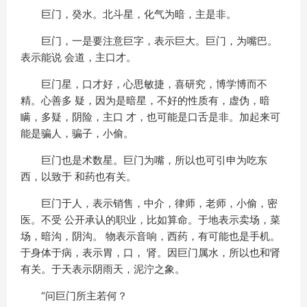
巨门，癸水。北斗星，化气为暗，主是非。
巨门，一是要注意巨字，表示巨大。巨门，为嘴巴。
表示能说 会道，主口才。
巨门星，口才好，心思敏捷，喜研究，博学博而不
精。心善多 疑，因为是暗星，不好的性质有，虚伪，暗
瞒，多疑，阴险，主口 才，也可能是口舌是非。加起来可
能是骗人，骗子，小偷。
巨门也是术数星。巨门为嘴，所以也可引申为吃东
西，以致于 和药也有关。
巨门于人，表示销售，中介，律师，老师，小偷，密
医。不受 公开承认的职业，比如算命。于地表示卖场，菜
场，暗沟，阴沟。 物表示音响，西药，有可能也是手机。
于身体于病，表示胃，口， 肾。因巨门属水，所以也和肾
有关。于天表示阴雨天，泥泞之象。
“问巨门所主若何？