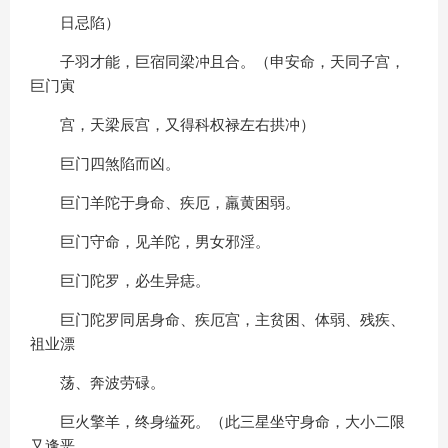
日忌陷）
子羽才能，巨宿同梁冲且合。（申安命，天同子宫，
巨门寅
宫，天梁辰宫，又得科权禄左右拱冲）
巨门四煞陷而凶。
巨门羊陀于身命、疾厄，羸黄困弱。
巨门守命，见羊陀，男女邪淫。
巨门陀罗，必生异痣。
巨门陀罗同居身命、疾厄宫，主贫困、体弱、残疾、
祖业漂
荡、奔波劳碌。
巨火擎羊，终身缢死。（此三星坐守身命，大小二限
又逢恶