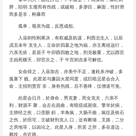
胖，陷弱 主瘦而有伤残，或破相，多渺目，麻面，性奸滑
而多是非，刚暴而
孤单，视亲为疏，反恩成怨。
入庙则性刚果决，有权威及机谋，利西北生人，以辰
戌丑未年 支生人，立命於四墓之地为福，亦主离祖远行，
六亲无依，若居子 午卯酉四败之地，刑克极重，尤以酉宫
主凶死横夭，卯宫次之，子 午宫则吉多可解也。
女命得之，入庙加吉，亦美中不足，逢耗杀冲破，多
孤寡下 贱。此星若与廉囚火星同度，或巨暗忌星会合入
命，主招刑责官 非，身有伤残，且不善终，仅僧道可免。
此星会日月，於身命，男克妻，而女克夫，六亲不
利，财源不 聚，会左右昌曲，有暗痣或斑痕。擎羊於病，
主肺经之疾，口歪眼 斜，羊角疯，大肠不曲，疯症及铁石
之伤，於田宅，主破财刑克人 口，近有断墙，叉路，二分
之房地等，以凶论之。此星入身，所居 之所，多在道边，
葬坟，亦近路。