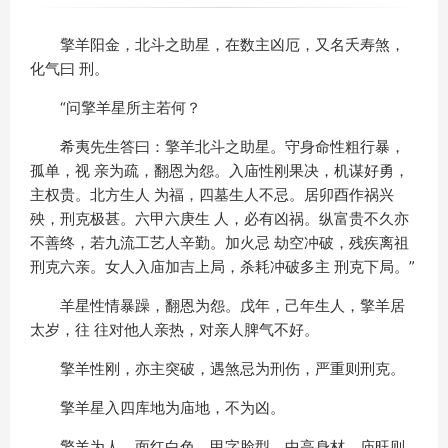
擎羊阳金，北斗之助星，在数主凶厄，又名夭寿煞，
化气曰 刑。
“问擎羊星所主若何？
希夷先生答曰：擎羊北斗之助星。守身命性粗行暴，
孤单，视 亲为疏，翻恩为怨。入庙性刚果决，机谋好勇，
主权贵。北方生人 为福，四墓生人不忌。居卯酉作祸兴
殃，刑克极甚。六甲六庚生 人，必有凶祸。纵富贵不久亦
不善终，若九流工艺人辛勤。加火忌 劫空冲破，残疾离祖
刑克六亲。女人入庙加吉上局，杀耗冲破多主 刑克下局。”
羊星性情暴躁，翻恩为怨。戊年，己年生人，擎羊居
太岁，往 往对他人亲热，对亲人脾气不好。
擎羊性刚，亦主突破，遇煞忌为刑伤，严重则刑克。
擎羊星入四库地为庙地，不为凶。
擎羊为人，面红白色，甲字脸型，中高身材，庙旺则