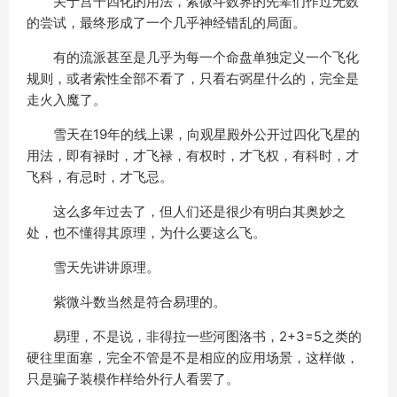
关于宫干四化的用法，紫微斗数界的先辈们作过无数
的尝试，最终形成了一个几乎神经错乱的局面。
有的流派甚至是几乎为每一个命盘单独定义一个飞化
规则，或者索性全部不看了，只看右弼星什么的，完全是
走火入魔了。
雪天在19年的线上课，向观星殿外公开过四化飞星的
用法，即有禄时，才飞禄，有权时，才飞权，有科时，才
飞科，有忌时，才飞忌。
这么多年过去了，但人们还是很少有明白其奥妙之
处，也不懂得其原理，为什么要这么飞。
雪天先讲讲原理。
紫微斗数当然是符合易理的。
易理，不是说，非得拉一些河图洛书，2+3=5之类的
硬往里面塞，完全不管是不是相应的应用场景，这样做，
只是骗子装模作样给外行人看罢了。